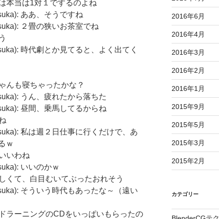
dy: お茶会は本当は1対１でするのよね
kosuka): ああ、そうですね
2016年6月
okosuka): ２畳の狭いお茶室でね
2016年4月
そう
yokosuka): 時代劇とか見てると、よく出てく
2016年3月
2016年2月
dy: かなちゃんも寝ちゃったかな？
2016年1月
okosuka): うん、疲れたから落ちた
2015年9月
okosuka): 昼間、乗馬してるからね
わね
2015年5月
yokosuka): 私は週２日仕事に行くだけで、あ
2015年3月
るｗ
それもいいわね
2015年2月
osuka): いいのかｗ
ady: 私は忙しくて、白目むいてぶったおれそう
yokosuka): そういう時代もあったな～（遠い
カテゴリー
ady: スピードラーニングのCDをいっぱいもらったの
BlenderCG