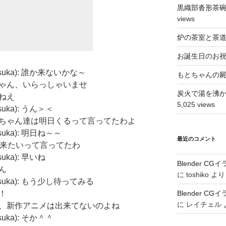
黒織部沓形茶
views
炉の茶室と茶
お誕生日のお
kosuka): 誰か来ないかな～
もとちゃんの
dy: むむちゃん、いらっしゃいませ
炭火で湯を沸
ないねえ
5,025 views
osuka): うん＞＜
ady: りょーちゃん達は明日くるって言ってたわよ
osuka): 明日ね～～
最近のコメント
y: 21時に来たいって言ってたわ
suka): 早いね
Blender 
うん
に
toshiko
より
kosuka): もう少し待ってみる
い！
Blender 
に
レイチェル
ady: 実はね、新作アニメは出来てないのよね
osuka): そか＾＾