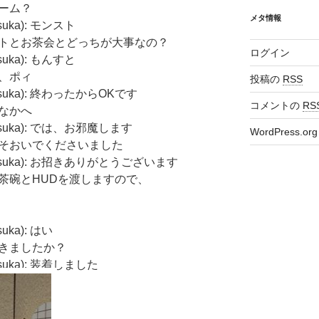
何のゲーム？
メタ情報
osuka): モンスト
ady: モンストとお茶会とどっちが大事なの？
ログイン
osuka): もんすと
スマホ、ポィ
投稿の
RSS
kosuka): 終わったからOKです
コメントの
RS
どうぞなかへ
kosuka): では、お邪魔します
WordPress.org
dy: ようこそおいでくださいました
yokosuka): お招きありがとうございます
dy: 最初に茶碗とHUDを渡しますので、
suka): はい
: 装着できましたか？
osuka): 装着しました