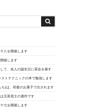
検
索
千十八を開催します
を開催します
かして、友人の誕生日に茶会を催す
CGイラストテクニックの本で勉強します
もち)は、初釜のお菓子で出されます
碗は元茶居士の遺作です
千十七を開催します