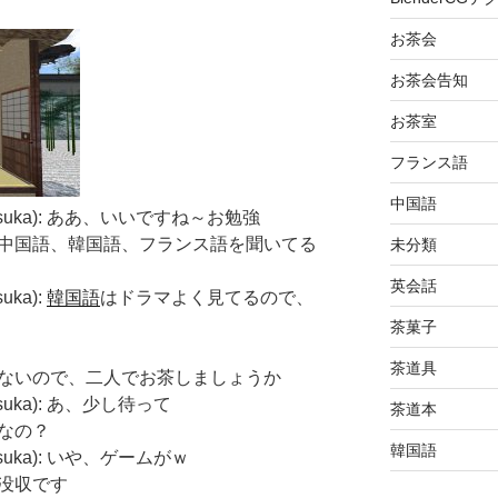
お茶会
お茶会告知
お茶室
フランス語
中国語
okosuka): ああ、いいですね～お勉強
lady: 英語、中国語、韓国語、フランス語を聞いてる
未分類
英会話
uka):
韓国語
はドラマよく見てるので、
茶菓子
茶道具
ady: 誰も来ないので、二人でお茶しましょうか
kosuka): あ、少し待って
茶道本
きそうなの？
韓国語
kosuka): いや、ゲームがｗ
スマホ没収です