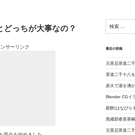
検
とどっちが大事なの？
索:
ポンサーリンク
最近の投稿
元茶忌茶道二
茶道二千十八
炭火で湯を沸
Blender 
葩餅(はなびら
黒織部沓形茶
元茶忌茶道二
お茶会を始めました。