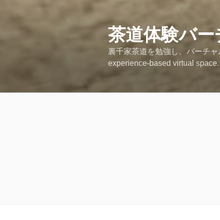
コ
ン
テ
茶道体験バー
ン
裏千家茶道を勉強し、バーチャル
ツ
experience-based virtual space.
へ
ス
キ
ッ
プ