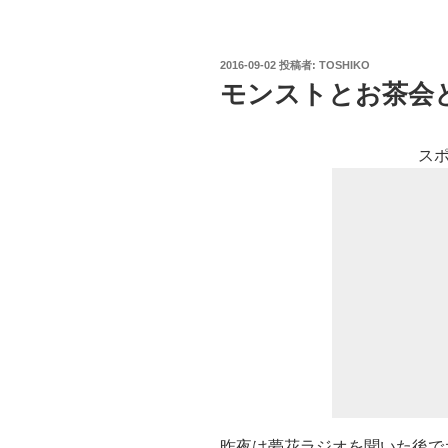
投
2016-09-02
投稿者:
TOSHIKO
稿
モンストとお茶会
日:
ス
昨夜は夢花ラジオを聞いた後で