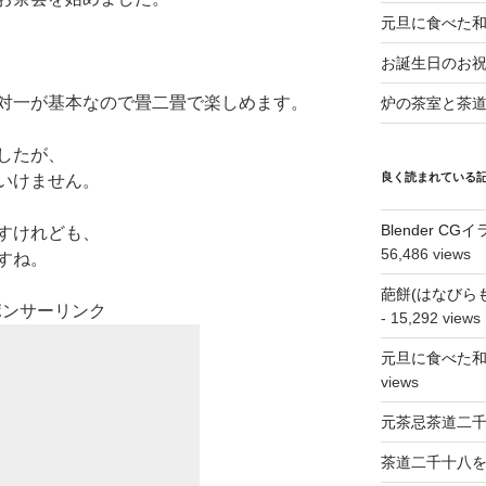
元旦に食べた
お誕生日のお
対一が基本なので畳二畳で楽しめます。
炉の茶室と茶
したが、
良く読まれている
いけません。
Blender 
すけれども、
56,486 views
すね。
葩餅(はなびら
ポンサーリンク
- 15,292 views
元旦に食べた
views
元茶忌茶道二
茶道二千十八